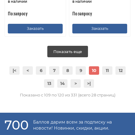
в наличии
в наличии
По запросу
По запросу
Заказать
Заказать
Показать еще
|<
<
6
7
8
9
10
11
12
13
14
>
>|
Показано с 109 по 120 из 331 (всего 28 страниц)
700
Баллов дарим всем за подписку на
новости! Новинки, скидки, акции.