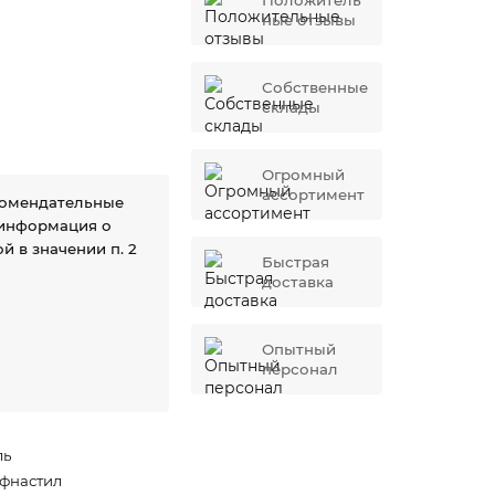
Положитель
ные отзывы
Собственные
склады
Огромный
ассортимент
комендательные
 информация о
й в значении п. 2
Быстрая
доставка
Опытный
персонал
ль
фнастил