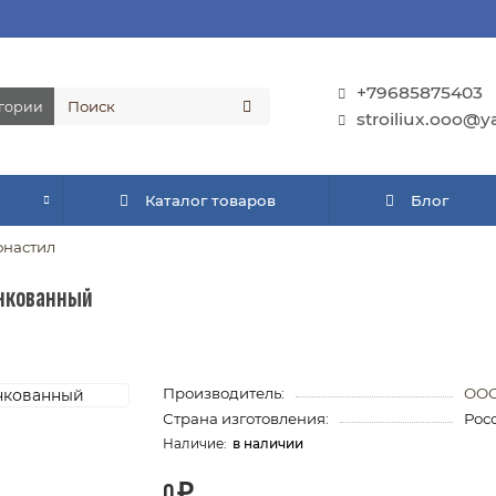
+79685875403
егории
stroiliux.ooo@y
Каталог товаров
Блог
настил
инкованный
Производитель:
ООО
Страна изготовления:
Рос
в наличии
0 ₽