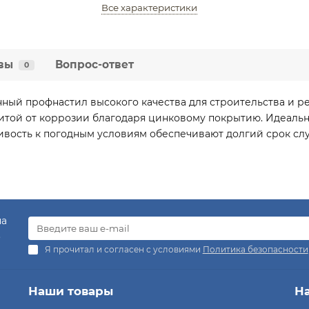
Все характеристики
вы
Вопрос-ответ
0
ный профнастил высокого качества для строительства и р
той от коррозии благодаря цинковому покрытию. Идеально
чивость к погодным условиям обеспечивают долгий срок с
на
.
Я прочитал и согласен с условиями
Политика безопасности
Наши товары
Н