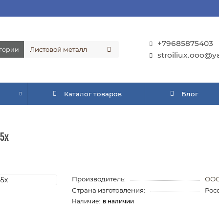
+79685875403
егории
stroiliux.ooo@y
Каталог товаров
Блог
45х
Производитель:
ООО
Страна изготовления:
Рос
в наличии