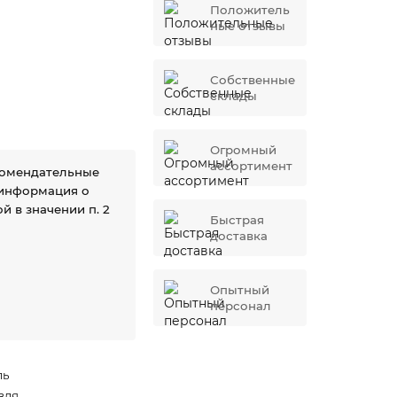
Положитель
ные отзывы
Собственные
склады
Огромный
ассортимент
комендательные
 информация о
й в значении п. 2
Быстрая
доставка
Опытный
персонал
ль
вля