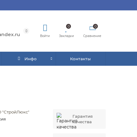
0
0
andex.ru
Войти
Закладки
Сравнение
Инфо
Контакты
 "СтройЛюкс"
Гарантия
сия
качества