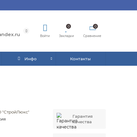
0
0
andex.ru
Войти
Закладки
Сравнение
Инфо
Контакты
 "СтройЛюкс"
Гарантия
сия
качества