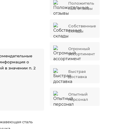
Положитель
ные отзывы
Собственные
склады
Огромный
ассортимент
комендательные
 информация о
й в значении п. 2
Быстрая
доставка
Опытный
персонал
жавеющая сталь
лушка