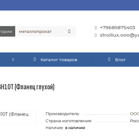
+79685875403
егории
stroiliux.ooo@y
Каталог товаров
Блог
Н10Т (Фланец глухой)
Производитель:
ООО
Страна изготовления:
Рос
в наличии