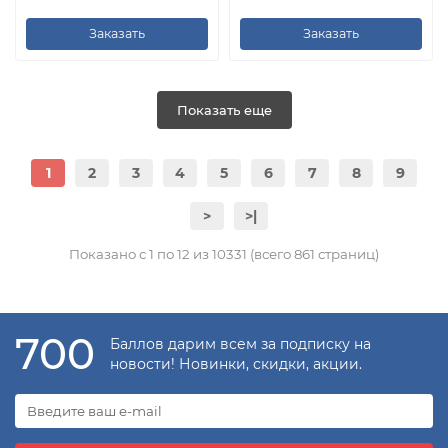
Заказать
Заказать
Показать еще
1
2
3
4
5
6
7
8
9
>
>|
Показано с 1 по 12 из 10331 (всего 861 страниц)
700
Баллов дарим всем за подписку на
новости! Новинки, скидки, акции.