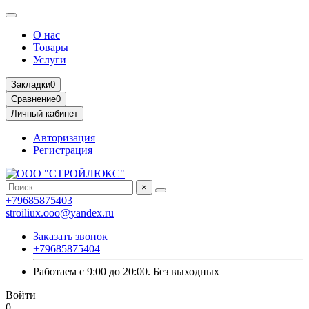
О нас
Товары
Услуги
Закладки
0
Сравнение
0
Личный кабинет
Авторизация
Регистрация
×
+79685875403
stroiliux.ooo@yandex.ru
Заказать звонок
+79685875404
Работаем с 9:00 до 20:00. Без выходных
Войти
0