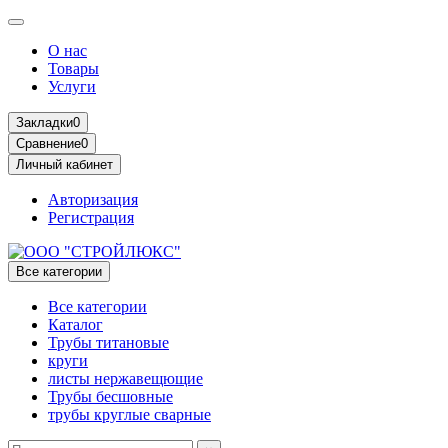
О нас
Товары
Услуги
Закладки
0
Сравнение
0
Личный кабинет
Авторизация
Регистрация
Все категории
Все категории
Каталог
Трубы титановые
круги
листы нержавещющие
Трубы бесшовные
трубы круглые сварные