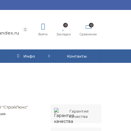
0
0
andex.ru
Войти
Закладки
Сравнение
Инфо
Контакты
 "СтройЛюкс"
Гарантия
сия
качества