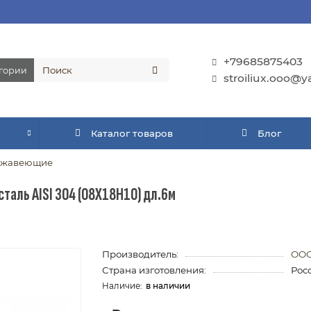
+79685875403
егории
stroiliux.ooo@y
Каталог товаров
Блог
ржавеющие
таль AISI 304 (08Х18Н10) дл.6м
Производитель:
ООО
Страна изготовления:
Рос
в наличии