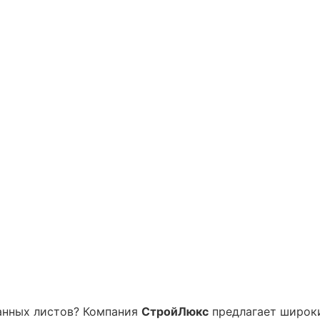
анных листов? Компания
СтройЛюкс
предлагает широк