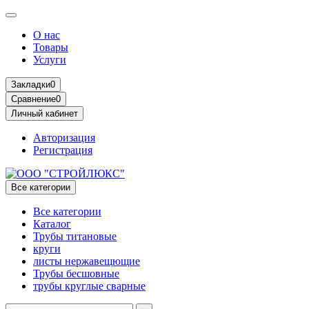
О нас
Товары
Услуги
Закладки
0
Сравнение
0
Личный кабинет
Авторизация
Регистрация
Все категории
Все категории
Каталог
Трубы титановые
круги
листы нержавещющие
Трубы бесшовные
трубы круглые сварные