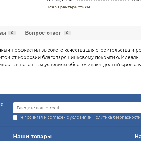
Все характеристики
вы
Вопрос-ответ
0
0
ный профнастил высокого качества для строительства и р
той от коррозии благодаря цинковому покрытию. Идеально
чивость к погодным условиям обеспечивают долгий срок с
на
.
Я прочитал и согласен с условиями
Политика безопасности
Наши товары
Н