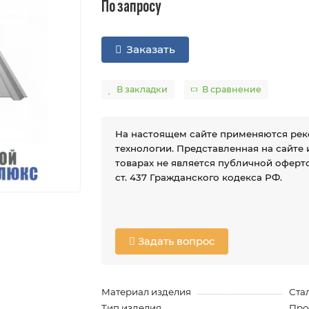
По запросу
Заказать
В закладки
В сравнение
На настоящем сайте применяются ре
технологии. Представленная на сайте
товарах не является публичной оферто
ст. 437 Гражданского кодекса РФ.
Задать вопрос
Материал изделия
Ста
Тип изделия
Про