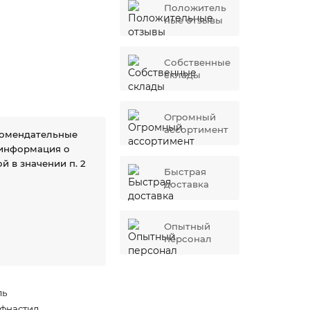
Положитель
ные отзывы
Собственные
склады
Огромный
ассортимент
комендательные
 информация о
й в значении п. 2
Быстрая
доставка
Опытный
персонал
ль
фнастил