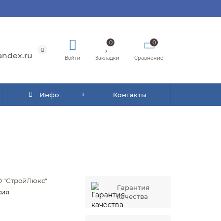
0
0
andex.ru
Войти
Закладки
Сравнение
Инфо
Контакты
 "СтройЛюкс"
Гарантия
сия
качества