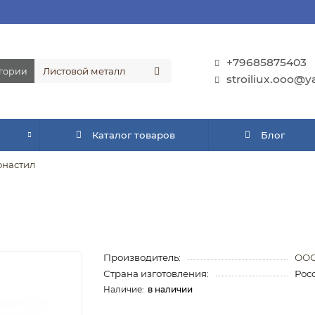
+79685875403
егории
stroiliux.ooo@y
Каталог товаров
Блог
настил
Производитель:
ООО
Страна изготовления:
Рос
в наличии