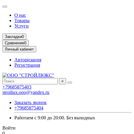
О нас
Товары
Услуги
Закладки
0
Сравнение
0
Личный кабинет
Авторизация
Регистрация
×
+79685875403
stroiliux.ooo@yandex.ru
Заказать звонок
+79685875404
Работаем с 9:00 до 20:00. Без выходных
Войти
0