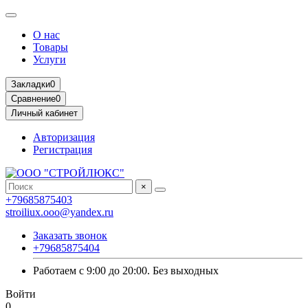
О нас
Товары
Услуги
Закладки
0
Сравнение
0
Личный кабинет
Авторизация
Регистрация
×
+79685875403
stroiliux.ooo@yandex.ru
Заказать звонок
+79685875404
Работаем с 9:00 до 20:00. Без выходных
Войти
0