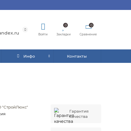
0
0
andex.ru
Войти
Закладки
Сравнение
Инфо
Контакты
 "СтройЛюкс"
Гарантия
сия
качества