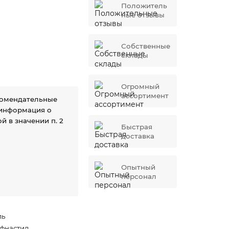
Положитель
ные отзывы
Собственные
склады
Огромный
ассортимент
комендательные
 информация о
й в значении п. 2
Быстрая
доставка
Опытный
персонал
ль
фнастил