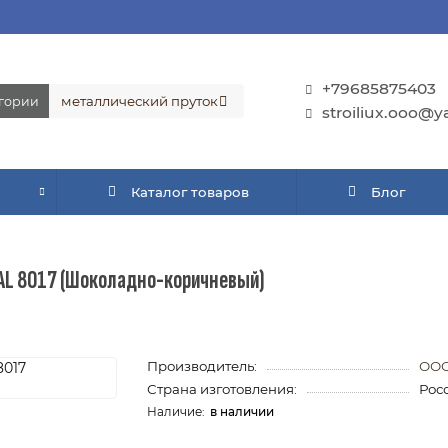
+79685875403
егории
stroiliux.ooo@y
Каталог товаров
Блог
AL 8017 (Шоколадно-коричневый)
Производитель:
ООО
Страна изготовления:
Рос
в наличии