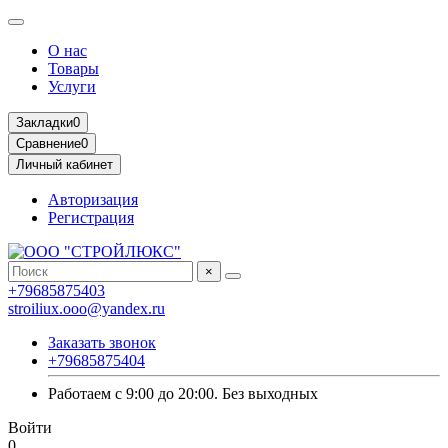
О нас
Товары
Услуги
Закладки
0
Сравнение
0
Личный кабинет
Авторизация
Регистрация
×
+79685875403
stroiliux.ooo@yandex.ru
Заказать звонок
+79685875404
Работаем с 9:00 до 20:00. Без выходных
Войти
0