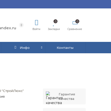
0
0
andex.ru
Войти
Закладки
Сравнение
Инфо
Контакты
 "СтройЛюкс"
Гарантия
сия
качества