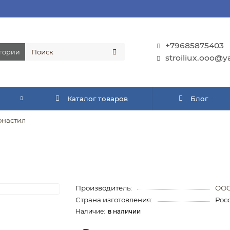
+79685875403
егории
stroiliux.ooo@y
Каталог товаров
Блог
настил
Производитель:
ООО
Страна изготовления:
Рос
в наличии