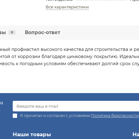
Все характеристики
вы
Вопрос-ответ
0
ный профнастил высокого качества для строительства и р
той от коррозии благодаря цинковому покрытию. Идеально
чивость к погодным условиям обеспечивают долгий срок с
на
.
Я прочитал и согласен с условиями
Политика безопасности
Наши товары
Н