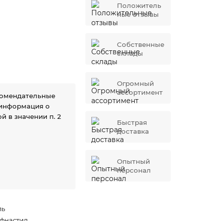
Положитель
ные отзывы
Собственные
склады
Огромный
ассортимент
комендательные
 информация о
й в значении п. 2
Быстрая
доставка
Опытный
персонал
ль
фнастил