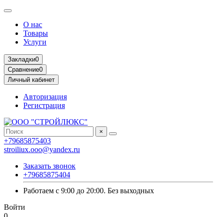
О нас
Товары
Услуги
Закладки
0
Сравнение
0
Личный кабинет
Авторизация
Регистрация
×
+79685875403
stroiliux.ooo@yandex.ru
Заказать звонок
+79685875404
Работаем с 9:00 до 20:00. Без выходных
Войти
0