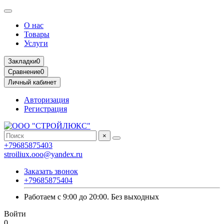
О нас
Товары
Услуги
Закладки
0
Сравнение
0
Личный кабинет
Авторизация
Регистрация
×
+79685875403
stroiliux.ooo@yandex.ru
Заказать звонок
+79685875404
Работаем с 9:00 до 20:00. Без выходных
Войти
0