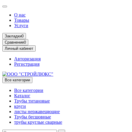
О нас
Товары
Услуги
Закладки
0
Сравнение
0
Личный кабинет
Авторизация
Регистрация
Все категории
Все категории
Каталог
Трубы титановые
круги
листы нержавещющие
Трубы бесшовные
трубы круглые сварные