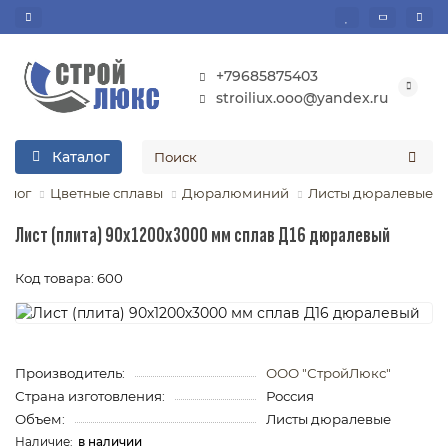
+79685875403
stroiliux.ooo@yandex.ru
Каталог
талог
Цветные сплавы
Дюралюминий
Листы дюралевые
Лист (плита) 90х1200х3000 мм сплав Д16 дюралевый
Код товара: 600
Производитель:
ООО "СтройЛюкс"
Страна изготовления:
Россия
Объем:
Листы дюралевые
в наличии