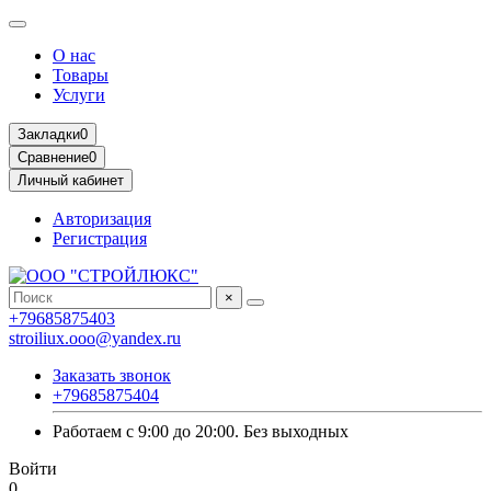
О нас
Товары
Услуги
Закладки
0
Сравнение
0
Личный кабинет
Авторизация
Регистрация
×
+79685875403
stroiliux.ooo@yandex.ru
Заказать звонок
+79685875404
Работаем с 9:00 до 20:00. Без выходных
Войти
0