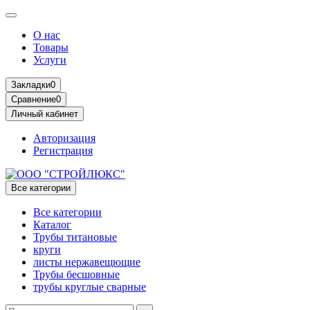
О нас
Товары
Услуги
Закладки
0
Сравнение
0
Личный кабинет
Авторизация
Регистрация
Все категории
Все категории
Каталог
Трубы титановые
круги
листы нержавещющие
Трубы бесшовные
трубы круглые сварные