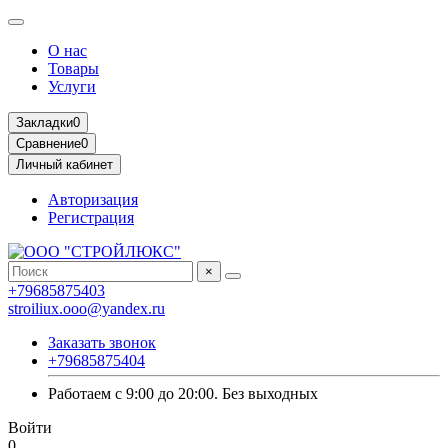
О нас
Товары
Услуги
Закладки
0
Сравнение
0
Личный кабинет
Авторизация
Регистрация
×
+79685875403
stroiliux.ooo@yandex.ru
Заказать звонок
+79685875404
Работаем с 9:00 до 20:00. Без выходных
Войти
0