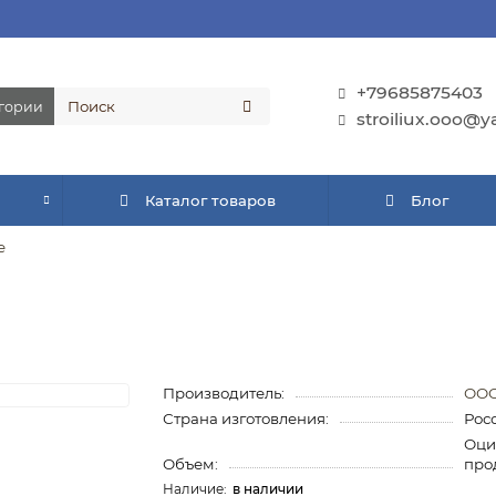
+79685875403
егории
stroiliux.ooo@y
Каталог товаров
Блог
е
Производитель:
ООО
Страна изготовления:
Рос
Оци
Объем:
про
в наличии