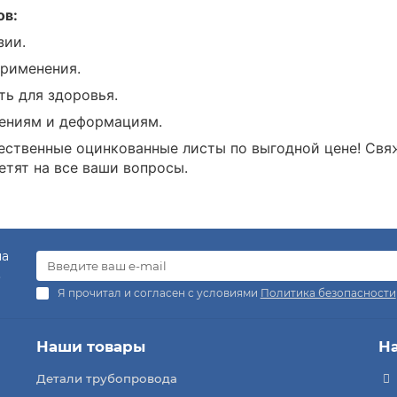
ов:
зии.
применения.
ть для здоровья.
ениям и деформациям.
ественные оцинкованные листы по выгодной цене! Свяж
тят на все ваши вопросы.
на
.
Я прочитал и согласен с условиями
Политика безопасности
Наши товары
Н
Детали трубопровода