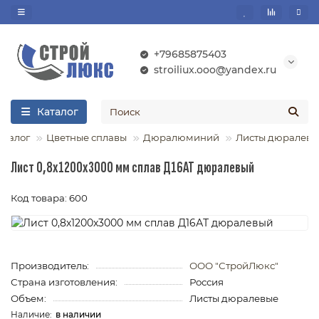
+79685875403
stroiliux.ooo@yandex.ru
Каталог
аталог
Цветные сплавы
Дюралюминий
Листы дюралевы
Лист 0,8х1200х3000 мм сплав Д16АТ дюралевый
Код товара: 600
Производитель:
ООО "СтройЛюкс"
Страна изготовления:
Россия
Объем:
Листы дюралевые
в наличии