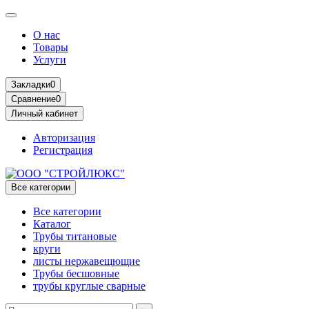
О нас
Товары
Услуги
Закладки
0
Сравнение
0
Личный кабинет
Авторизация
Регистрация
Все категории
Все категории
Каталог
Трубы титановые
круги
листы нержавещющие
Трубы бесшовные
трубы круглые сварные