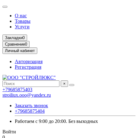
О нас
Товары
Услуги
Закладки
0
Сравнение
0
Личный кабинет
Авторизация
Регистрация
×
+79685875403
stroiliux.ooo@yandex.ru
Заказать звонок
+79685875404
Работаем с 9:00 до 20:00. Без выходных
Войти
0