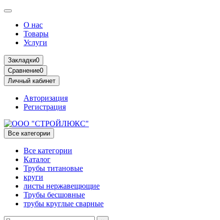
О нас
Товары
Услуги
Закладки
0
Сравнение
0
Личный кабинет
Авторизация
Регистрация
Все категории
Все категории
Каталог
Трубы титановые
круги
листы нержавещющие
Трубы бесшовные
трубы круглые сварные