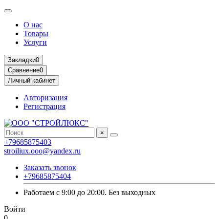
О нас
Товары
Услуги
Закладки
0
Сравнение
0
Личный кабинет
Авторизация
Регистрация
×
+79685875403
stroiliux.ooo@yandex.ru
Заказать звонок
+79685875404
Работаем с 9:00 до 20:00. Без выходных
Войти
0