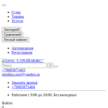
О нас
Товары
Услуги
Закладки
0
Сравнение
0
Личный кабинет
Авторизация
Регистрация
×
+79685875403
stroiliux.ooo@yandex.ru
Заказать звонок
+79685875404
Работаем с 9:00 до 20:00. Без выходных
Войти
0