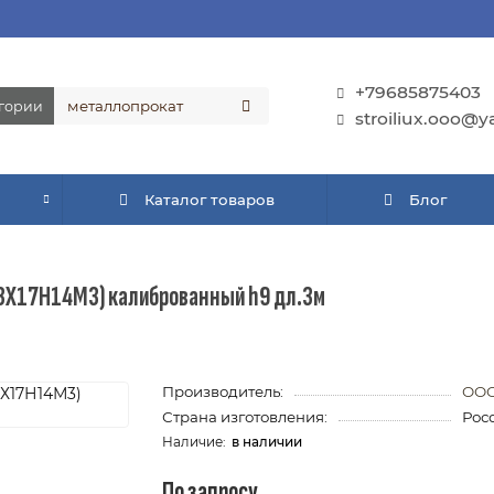
+79685875403
егории
stroiliux.ooo@y
Каталог товаров
Блог
 (03Х17Н14М3) калиброванный h9 дл.3м
Производитель:
ООО
Страна изготовления:
Рос
в наличии
По запросу