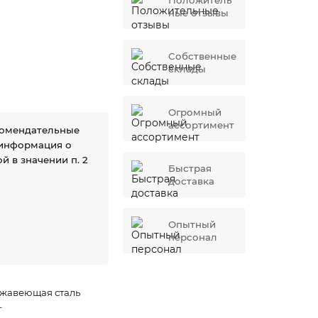
Положитель
ные отзывы
Собственные
склады
Огромный
ассортимент
комендательные
 информация о
й в значении п. 2
Быстрая
доставка
Опытный
персонал
жавеющая сталь
г