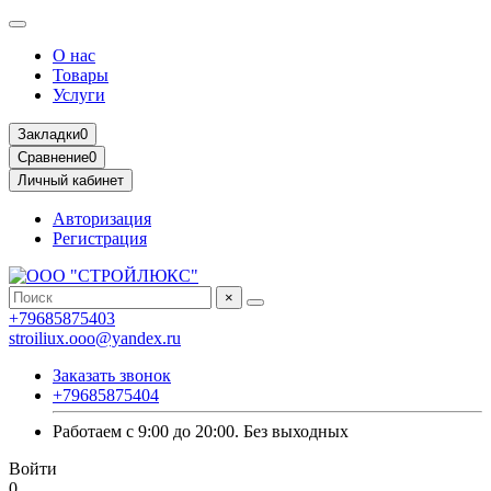
О нас
Товары
Услуги
Закладки
0
Сравнение
0
Личный кабинет
Авторизация
Регистрация
×
+79685875403
stroiliux.ooo@yandex.ru
Заказать звонок
+79685875404
Работаем с 9:00 до 20:00. Без выходных
Войти
0