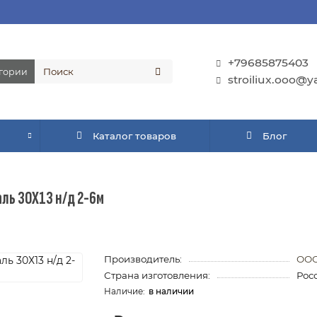
+79685875403
егории
stroiliux.ooo@y
Каталог товаров
Блог
аль 30Х13 н/д 2-6м
Производитель:
ООО
Страна изготовления:
Рос
в наличии