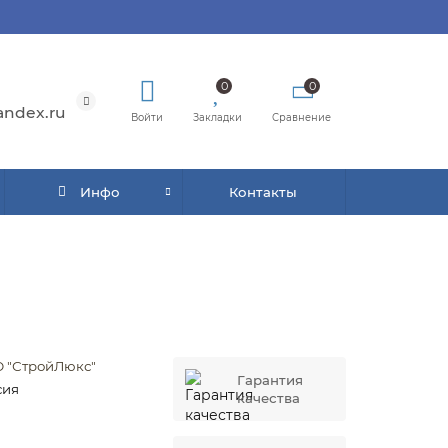
0
0
andex.ru
Войти
Закладки
Сравнение
Инфо
Контакты
 "СтройЛюкс"
Гарантия
сия
качества