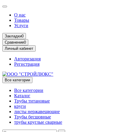
О нас
Товары
Услуги
Закладки
0
Сравнение
0
Личный кабинет
Авторизация
Регистрация
Все категории
Все категории
Каталог
Трубы титановые
круги
листы нержавещющие
Трубы бесшовные
трубы круглые сварные