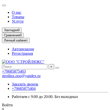
О нас
Товары
Услуги
Закладки
0
Сравнение
0
Личный кабинет
Авторизация
Регистрация
×
+79685875403
stroiliux.ooo@yandex.ru
Заказать звонок
+79685875404
Работаем с 9:00 до 20:00. Без выходных
Войти
0