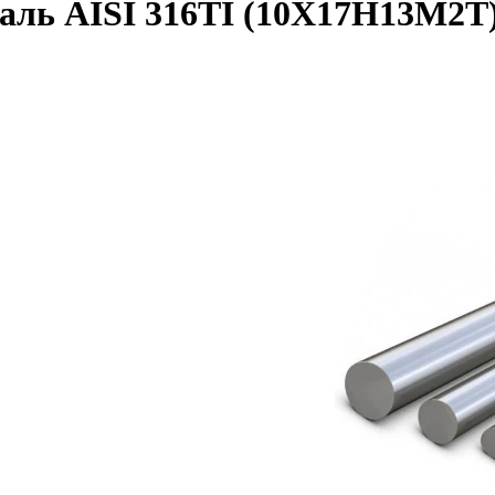
таль AISI 316TI (10Х17Н13М2Т)