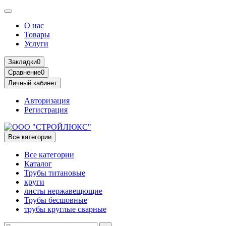
О нас
Товары
Услуги
Закладки
0
Сравнение
0
Личный кабинет
Авторизация
Регистрация
Все категории
Все категории
Каталог
Трубы титановые
круги
листы нержавещющие
Трубы бесшовные
трубы круглые сварные