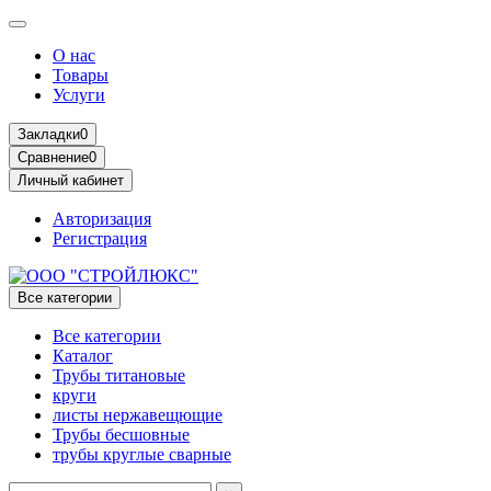
О нас
Товары
Услуги
Закладки
0
Сравнение
0
Личный кабинет
Авторизация
Регистрация
Все категории
Все категории
Каталог
Трубы титановые
круги
листы нержавещющие
Трубы бесшовные
трубы круглые сварные