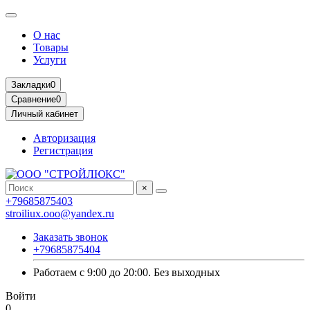
О нас
Товары
Услуги
Закладки
0
Сравнение
0
Личный кабинет
Авторизация
Регистрация
×
+79685875403
stroiliux.ooo@yandex.ru
Заказать звонок
+79685875404
Работаем с 9:00 до 20:00. Без выходных
Войти
0