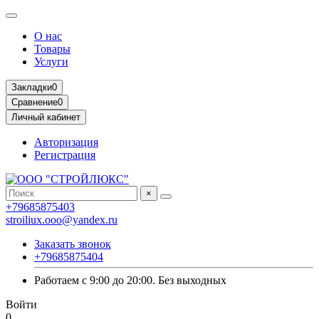
О нас
Товары
Услуги
Закладки
0
Сравнение
0
Личный кабинет
Авторизация
Регистрация
×
+79685875403
stroiliux.ooo@yandex.ru
Заказать звонок
+79685875404
Работаем с 9:00 до 20:00. Без выходных
Войти
0