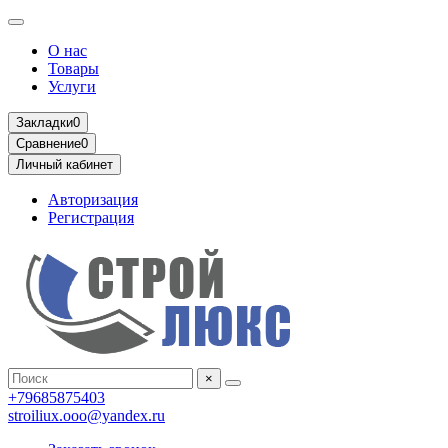
О нас
Товары
Услуги
Закладки
0
Сравнение
0
Личный кабинет
Авторизация
Регистрация
×
+79685875403
stroiliux.ooo@yandex.ru