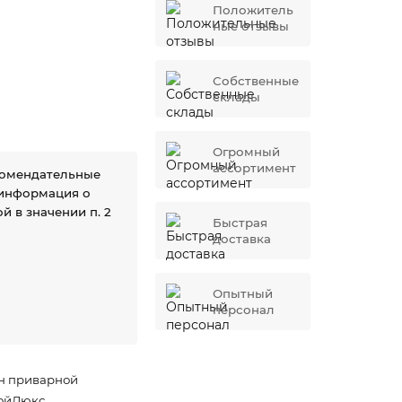
Положитель
ные отзывы
Собственные
склады
Огромный
ассортимент
комендательные
 информация о
й в значении п. 2
Быстрая
доставка
Опытный
персонал
н приварной
ойЛюкс