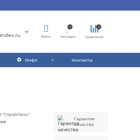
0
0
andex.ru
Войти
Закладки
Сравнение
Инфо
Контакты
 "СтройЛюкс"
Гарантия
сия
качества