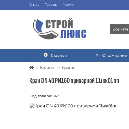
О нас
Товары
Услуги
Все кат
Главная
О компании
Каталог
Краны
Кран DN 40 PN160 приварной 11нж01пп
Код товара: 147