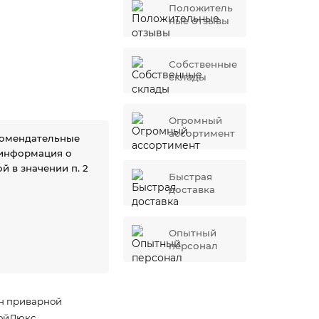
Положитель
ные отзывы
Собственные
склады
Огромный
ассортимент
комендательные
 информация о
й в значении п. 2
Быстрая
доставка
Опытный
персонал
н приварной
ойЛюкс