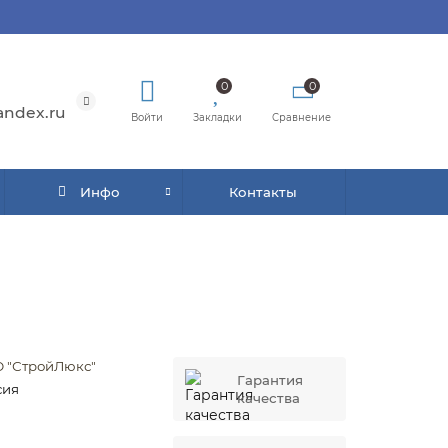
0
0
andex.ru
Войти
Закладки
Сравнение
Инфо
Контакты
 "СтройЛюкс"
Гарантия
сия
качества