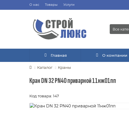
О нас
Товары
Услуги
Все кат
Главная
О компании
Каталог
Краны
Кран DN 32 PN40 приварной 11нж01пп
Код товара: 147