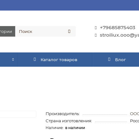
+79685875403
егории
stroiliux.ooo@y
Каталог товаров
Блог
Производитель:
ООО
Страна изготовления:
Рос
в наличии