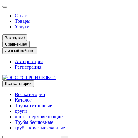
О нас
Товары
Услуги
Закладки
0
Сравнение
0
Личный кабинет
Авторизация
Регистрация
Все категории
Все категории
Каталог
Трубы титановые
круги
листы нержавещющие
Трубы бесшовные
трубы круглые сварные