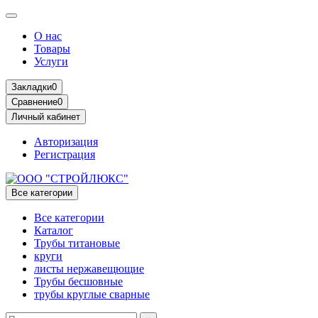
О нас
Товары
Услуги
Закладки
0
Сравнение
0
Личный кабинет
Авторизация
Регистрация
Все категории
Все категории
Каталог
Трубы титановые
круги
листы нержавещющие
Трубы бесшовные
трубы круглые сварные