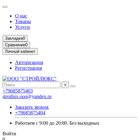
О нас
Товары
Услуги
Закладки
0
Сравнение
0
Личный кабинет
Авторизация
Регистрация
×
+79685875403
stroiliux.ooo@yandex.ru
Заказать звонок
+79685875404
Работаем с 9:00 до 20:00. Без выходных
Войти
0