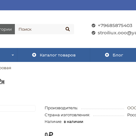
+79685875403
егории
stroiliux.ooo@y
Каталог товаров
Блог
ровая
2м
Производитель:
ООО
Страна изготовления:
Рос
в наличии
0 ₽