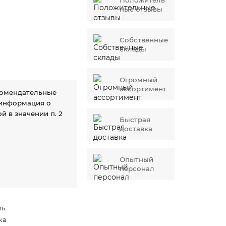
Положитель
ные отзывы
Собственные
склады
Огромный
ассортимент
комендательные
 информация о
й в значении п. 2
Быстрая
доставка
Опытный
персонал
ль
ка