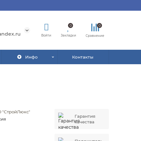
0
0
andex.ru
Войти
Закладки
Сравнение
Инфо
Контакты
 "СтройЛюкс"
Гарантия
сия
качества