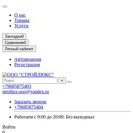
О нас
Товары
Услуги
Закладки
0
Сравнение
0
Личный кабинет
Авторизация
Регистрация
×
+79685875403
stroiliux.ooo@yandex.ru
Заказать звонок
+79685875404
Работаем с 9:00 до 20:00. Без выходных
Войти
0