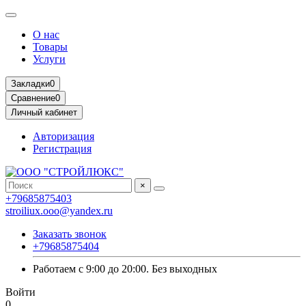
О нас
Товары
Услуги
Закладки
0
Сравнение
0
Личный кабинет
Авторизация
Регистрация
×
+79685875403
stroiliux.ooo@yandex.ru
Заказать звонок
+79685875404
Работаем с 9:00 до 20:00. Без выходных
Войти
0