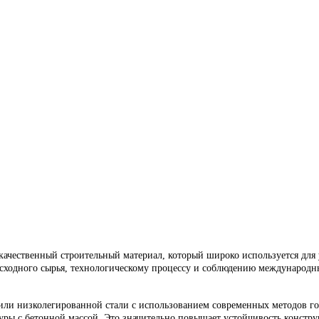
качественный строительный материал, который широко используется для
исходного сырья, технологическому процессу и соблюдению международны
или низколегированной стали с использованием современных методов гор
ры с бетонной массой. Это значительно повышает устойчивость констру