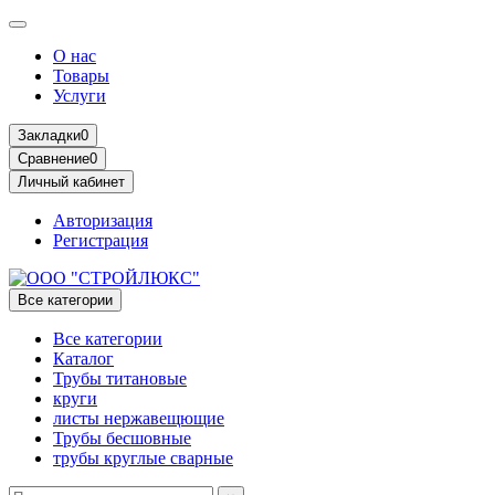
О нас
Товары
Услуги
Закладки
0
Сравнение
0
Личный кабинет
Авторизация
Регистрация
Все категории
Все категории
Каталог
Трубы титановые
круги
листы нержавещющие
Трубы бесшовные
трубы круглые сварные