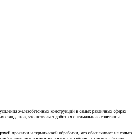
 усиления железобетонных конструкций в самых различных сферах
х стандартов, что позволяет добиться оптимального сочетания
ячей прокатки и термической обработки, что обеспечивает не только
кций к внешним нагрузкам, таким как сейсмические воздействия,