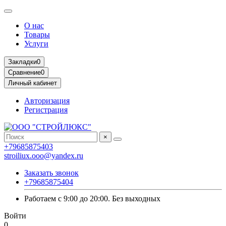
О нас
Товары
Услуги
Закладки
0
Сравнение
0
Личный кабинет
Авторизация
Регистрация
×
+79685875403
stroiliux.ooo@yandex.ru
Заказать звонок
+79685875404
Работаем с 9:00 до 20:00. Без выходных
Войти
0