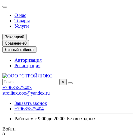
О нас
Товары
Услуги
Закладки
0
Сравнение
0
Личный кабинет
Авторизация
Регистрация
×
+79685875403
stroiliux.ooo@yandex.ru
Заказать звонок
+79685875404
Работаем с 9:00 до 20:00. Без выходных
Войти
0